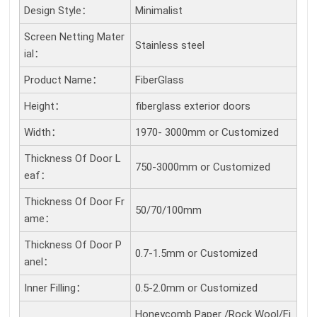
Design Style：
Minimalist
Screen Netting Mater
Stainless steel
Ial：
Product Name：
FiberGlass
Height：
fiberglass exterior doors
Width：
1970- 3000mm or Customized
Thickness Of Door L
750-3000mm or Customized
Eaf：
Thickness Of Door Fr
50/70/100mm
Ame：
Thickness Of Door P
0.7-1.5mm or Customized
Anel：
Inner Filling：
0.5-2.0mm or Customized
Honeycomb Paper /Rock Wool/Fi