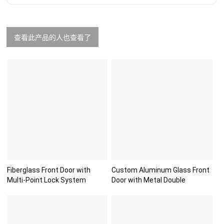
查看此产品的人也查看了
Fiberglass Front Door with
Custom Aluminum Glass Front
Multi-Point Lock System
Door with Metal Double