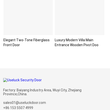
Elegant Two-Tone Fiberglass
Luxury Modern Villa Main
Front Door
Entrance Wooden Pivot Doo
Factory: Baiyang Industry Area, Wuyi City, Zhejiang
Province,China.
sales01@useluckdoor.com
+86 153 5507 4999