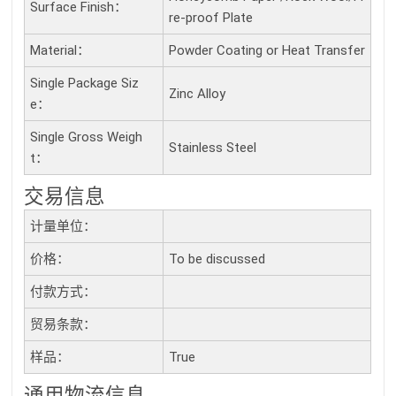
Surface Finish：
re-proof Plate
Material：
Powder Coating or Heat Transfer
Single Package Siz
Zinc Alloy
E：
Single Gross Weigh
Stainless Steel
T：
交易信息
计量单位：
价格：
To be discussed
付款方式：
贸易条款：
样品：
True
通用物流信息